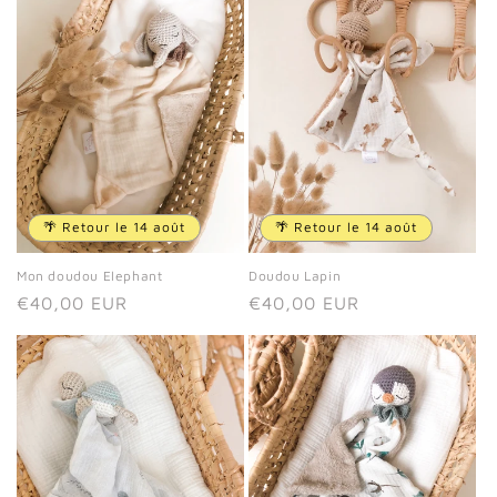
🌴 Retour le 14 août
🌴 Retour le 14 août
Mon doudou Elephant
Doudou Lapin
Prix
€40,00 EUR
Prix
€40,00 EUR
habituel
habituel