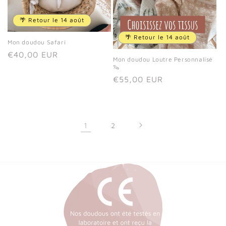
🌴 Retour le 14 août
🌴 Retour le 14 août
Mon doudou Safari
Prix
€40,00 EUR
Mon doudou Loutre Personnalisé
habituel
🦦
Prix
€55,00 EUR
habituel
1
2