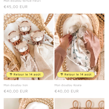
Mon doudou tortue Fleuri
Prix
€45,00 EUR
habituel
🌴 Retour le 14 août
🌴 Retour le 14 août
Mon doudou lion
Mon doudou Koala
Prix
€40,00 EUR
Prix
€40,00 EUR
habituel
habituel