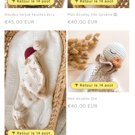
🌴 Retour le 14 août
🌴 Retour le 14 août
Doudou tortue feuilles écru
Mon doudou lion Savane 🦁
Prix
€45,00 EUR
Prix
€40,00 EUR
habituel
habituel
🌴 Retour le 14 août
Mon doudou Oie
Prix
€40,00 EUR
habituel
🌴 Retour le 14 août