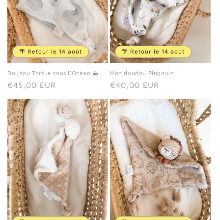
🌴 Retour le 14 août
🌴 Retour le 14 août
Doudou Tortue sous l'Océan 🐳
Mon doudou Pingouin
Prix
€45,00 EUR
Prix
€40,00 EUR
habituel
habituel