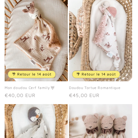
🌴 Retour le 14 août
🌴 Retour le 14 août
Mon doudou Cerf family 🦌
Doudou Tortue Romantique
Prix
€40,00 EUR
Prix
€45,00 EUR
habituel
habituel