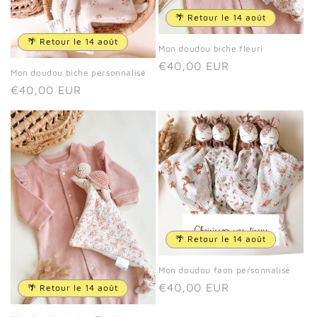
🌴 Retour le 14 août
🌴 Retour le 14 août
Mon doudou biche fleuri
Prix
€40,00 EUR
Mon doudou biche personnalisé
habituel
Prix
€40,00 EUR
habituel
🌴 Retour le 14 août
Mon doudou faon personnalisé
Prix
€40,00 EUR
🌴 Retour le 14 août
habituel