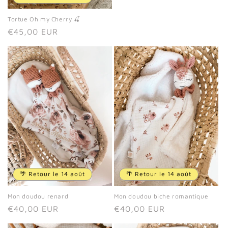
Tortue Oh my Cherry 🍒
Prix
€45,00 EUR
habituel
🌴 Retour le 14 août
🌴 Retour le 14 août
Mon doudou renard
Mon doudou biche romantique
Prix
€40,00 EUR
Prix
€40,00 EUR
habituel
habituel