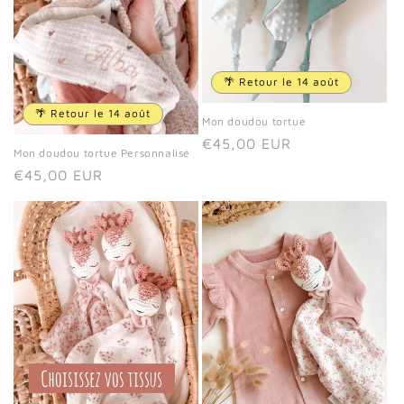
🌴 Retour le 14 août
🌴 Retour le 14 août
Mon doudou tortue
Prix
€45,00 EUR
Mon doudou tortue Personnalisé
habituel
Prix
€45,00 EUR
habituel