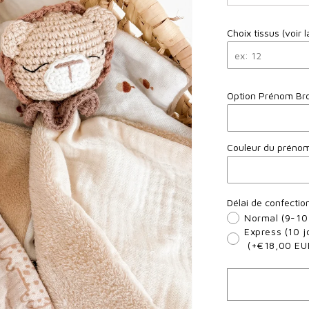
la
quantité
Choix tissus (voir l
de
Mon
doudou
lion
Option Prénom Br
Couleur du prénom
Délai de confectio
Normal (9-10
Express (10 
(+€18,00 EU