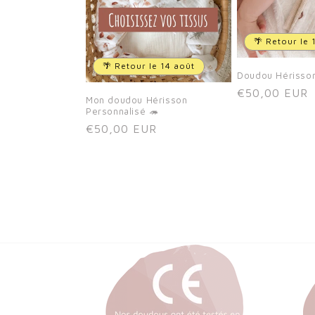
🌴 Retour le 
🌴 Retour le 14 août
Doudou Hérisson
Prix
€50,00 EUR
Mon doudou Hérisson
habituel
Personnalisé 🦔
Prix
€50,00 EUR
habituel