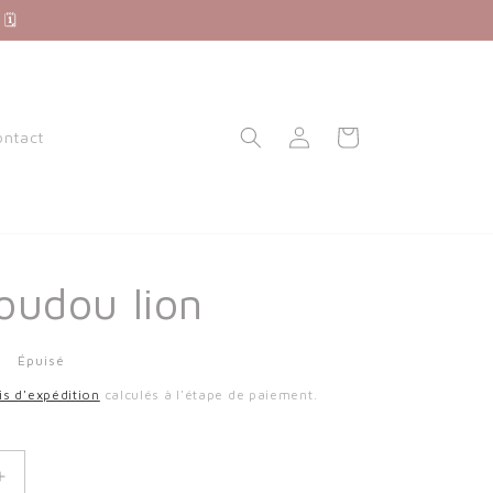
 🗓
Connexion
Panier
ontact
oudou lion
Épuisé
is d'expédition
calculés à l'étape de paiement.
Augmenter