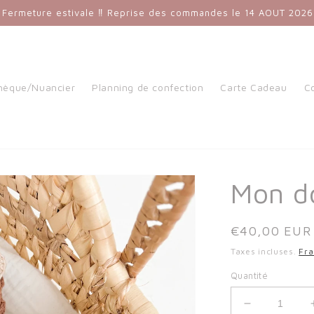
 Fermeture estivale ‼️ Reprise des commandes le 14 AOUT 2026
thèque/Nuancier
Planning de confection
Carte Cadeau
C
Mon d
Prix
€40,00 EUR
habituel
Taxes incluses.
Fra
Quantité
Réduire