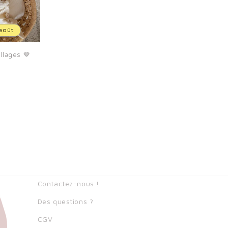
 août
llages 🤎
Contactez-nous !
Des questions ?
CGV