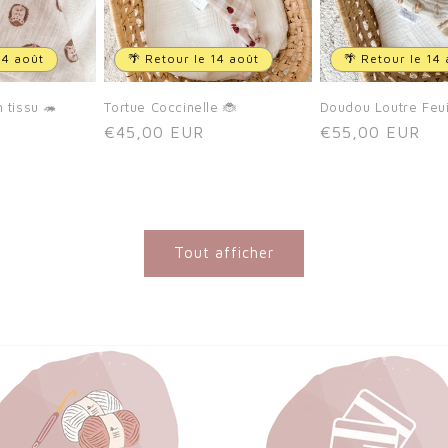
14 août
🌴 Retour le 14 août
🌴 Retour le 14
 tissu 🦔
Tortue Coccinelle 🐞
Doudou Loutre Feui
Prix
€45,00 EUR
Prix
€55,00 EUR
habituel
habituel
Tout afficher