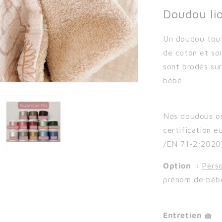
Doudou lio
Un doudou tout
de coton et son
sont brodés sur
bébé.
Nos doudous ont
certification 
/
EN 71-2:2020
Option :
P
ers
prénom de béb
Entretien 🧺