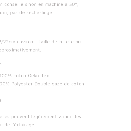
n conseillé sinon en machine à 30°,
um, pas de sèche-linge.
22/22cm environ - taille de la tete au
pproximativement.

 100% coton Oeko Tex
00% Polyester Double gaze de coton
e.
éelles peuvent légèrement varier des
n de l'éclairage.