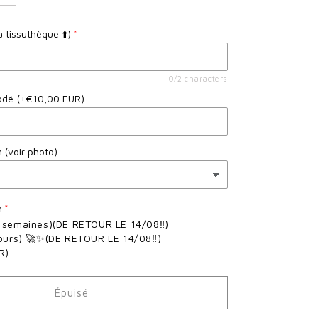
la
quantité
a tissuthèque ⬆️)
de
Mon
doudou
0/2 characters
lion
odé
(+€10,00 EUR)
 (voir photo)
n
 semaines)(DE RETOUR LE 14/08‼️)
jours) 🚀✨(DE RETOUR LE 14/08‼️)
R)
Épuisé