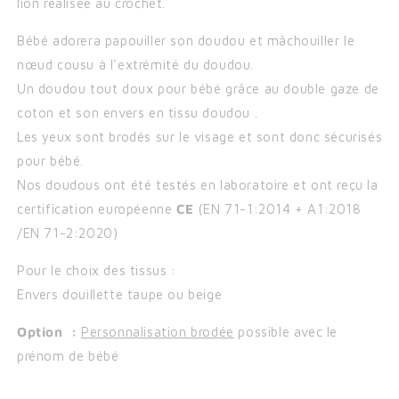
lion réalisée au crochet.
Bébé adorera papouiller son doudou et mâchouiller le
nœud cousu à l'extrémité du doudou.
Un doudou tout doux pour bébé grâce au double gaze de
coton et son envers en tissu doudou .
Les yeux sont brodés sur le visage et sont donc sécurisés
pour bébé.
Nos doudous ont été testés en laboratoire et ont reçu la
certification européenne
CE
(
EN 71-1:2014 + A1:2018
/
EN 71-2:2020)
Pour le choix des tissus :
Envers douillette taupe ou beige
Option :
P
ersonnalisation brodée
possible avec le
prénom de bébé