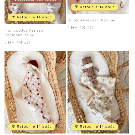
🌴 Retour le 14 août
🌴 Retour le 14 août
Doudou Hérisson tissu 🦔
Prix
CHF 48.00
Mon doudou Hérisson
habituel
Personnalisé 🦔
Prix
CHF 48.00
habituel
🌴 Retour le 14 août
🌴 Retour le 14 août