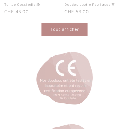
Tortue Coccinelle 🐞
Doudou Loutre Feuillages 🤎
Prix
CHF 43.00
Prix
CHF 53.00
habituel
habituel
Tout afficher