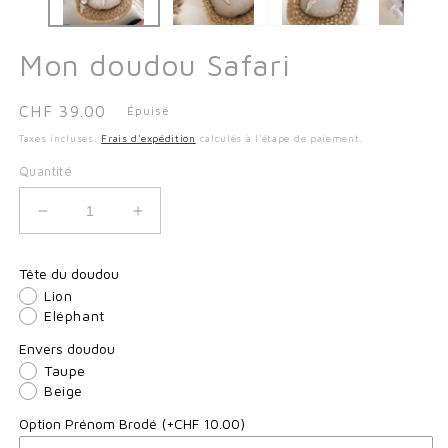
modale
m
Mon doudou Safari
Prix
CHF 39.00
Épuisé
habituel
Taxes incluses.
Frais d'expédition
calculés à l'étape de paiement.
Quantité
Réduire
Augmenter
la
la
quantité
quantité
Tête du doudou
de
de
Lion
Mon
Mon
Eléphant
doudou
doudou
Safari
Safari
Envers doudou
Taupe
Beige
Option Prénom Brodé
(+CHF 10.00)