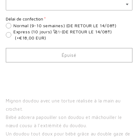
Délai de confection
Normal (9-10 semaines) (DE RETOUR LE 14/08‼️)
Express (10 jours) 🚀✨(DE RETOUR LE 14/08‼️)
(+€18,00 EUR)
Épuisé
Mignon doudou avec une tortue réalisée à la main au
crochet.
Bébé adorera papouiller son doudou et mâchouiller le
nœud cousu à l'extrémité du doudou.
Un doudou tout doux pour bébé grâce au double gaze de