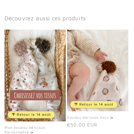
Découvrez aussi ces produits
🌴 Retour le 14 août
🌴 Retour le 14 août
Doudou Hérisson tissu 🦔
Prix
€50,00 EUR
Mon doudou Hérisson
habituel
Personnalisé 🦔