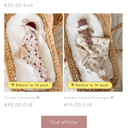
Prix
€50,00 EUR
habituel
🌴 Retour le 14 août
🌴 Retour le 14 août
Tortue Coccinelle 🐞
Doudou Loutre Feuillages 🤎
Prix
€45,00 EUR
Prix
€55,00 EUR
habituel
habituel
Tout afficher