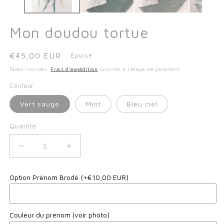
modale
Mon doudou tortue
Prix
€45,00 EUR
Épuisé
habituel
Taxes incluses.
Frais d'expédition
calculés à l'étape de paiement.
Couleur
Vert sauge
Mint
Bleu ciel
Quantité
Réduire
Augmenter
la
la
quantité
quantité
Option Prénom Brodé
(+€10,00 EUR)
de
de
Mon
Mon
doudou
doudou
tortue
tortue
Couleur du prénom (voir photo)