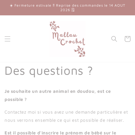
et
☀️ Fermeture estivale ‼️ Reprise des commandes le 14 AOUT
passer
2026 🗓
au
contenu
Panier
Des questions ?
Je souhaite un autre animal en doudou, est ce
possible ?
Contactez moi si vous avez une demande particulière et
nous verrons ensemble ce qui est possible de réaliser.
Est il possible d'inscrire le prénom de bébé sur le