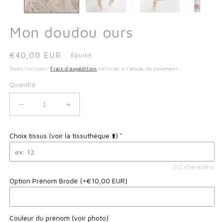
m
Mon doudou ours
Prix
€40,00 EUR
Épuisé
habituel
Taxes incluses.
Frais d'expédition
calculés à l'étape de paiement.
Quantité
Réduire
Augmenter
la
la
quantité
quantité
Choix tissus (voir la tissuthèque ⬆️)
de
de
Mon
Mon
doudou
doudou
0/2 characters
ours
ours
Option Prénom Brodé
(+€10,00 EUR)
Couleur du prénom (voir photo)