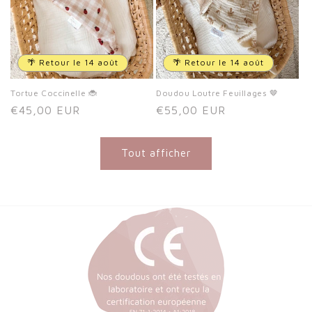
🌴 Retour le 14 août
🌴 Retour le 14 août
Tortue Coccinelle 🐞
Doudou Loutre Feuillages 🤎
Prix
€45,00 EUR
Prix
€55,00 EUR
habituel
habituel
Tout afficher