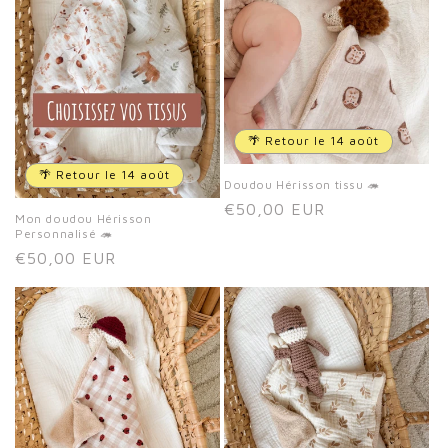
🌴 Retour le 14 août
🌴 Retour le 14 août
Doudou Hérisson tissu 🦔
Prix
€50,00 EUR
Mon doudou Hérisson
habituel
Personnalisé 🦔
Prix
€50,00 EUR
habituel