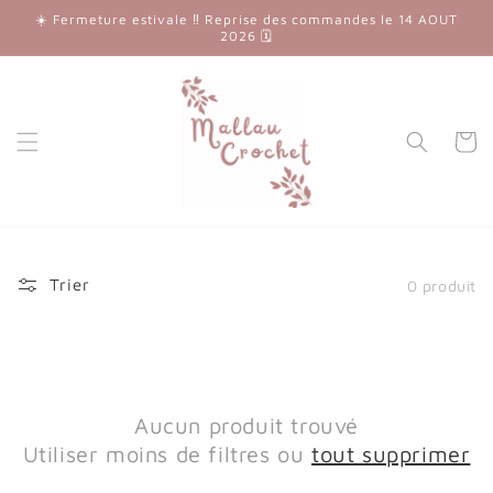
et
☀️ Fermeture estivale ‼️ Reprise des commandes le 14 AOUT
passer
2026 🗓
au
contenu
Panier
Trier
0 produit
Aucun produit trouvé
Utiliser moins de filtres ou
tout supprimer