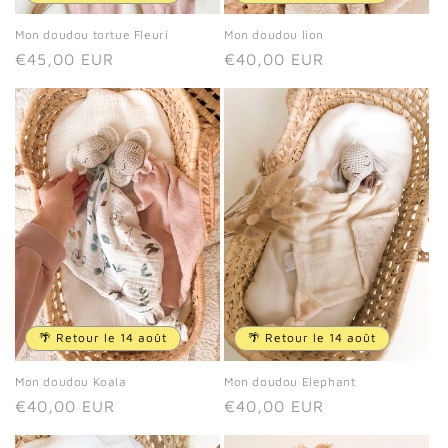
Mon doudou tortue Fleuri
Mon doudou lion
Prix
€45,00 EUR
Prix
€40,00 EUR
habituel
habituel
🌴 Retour le 14 août
🌴 Retour le 14 août
Mon doudou Koala
Mon doudou Elephant
Prix
€40,00 EUR
Prix
€40,00 EUR
habituel
habituel