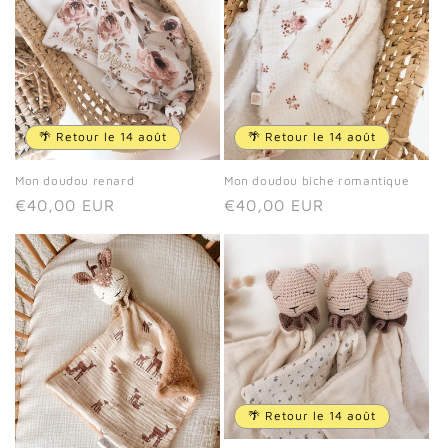
🌴 Retour le 14 août
🌴 Retour le 14 août
Mon doudou renard
Mon doudou biche romantique
Prix
€40,00 EUR
Prix
€40,00 EUR
habituel
habituel
🌴 Retour le 14 août