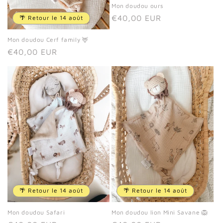
Mon doudou ours
Prix
€40,00 EUR
🌴 Retour le 14 août
habituel
Mon doudou Cerf family 🦌
Prix
€40,00 EUR
habituel
🌴 Retour le 14 août
🌴 Retour le 14 août
Mon doudou lion Mini Savane 🦁
Mon doudou Safari