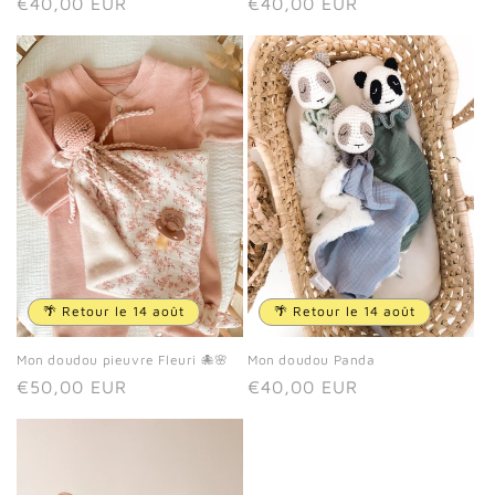
Prix
€40,00 EUR
Prix
€40,00 EUR
habituel
habituel
🌴 Retour le 14 août
🌴 Retour le 14 août
Mon doudou pieuvre Fleuri 🐙🌸
Mon doudou Panda
Prix
€50,00 EUR
Prix
€40,00 EUR
habituel
habituel