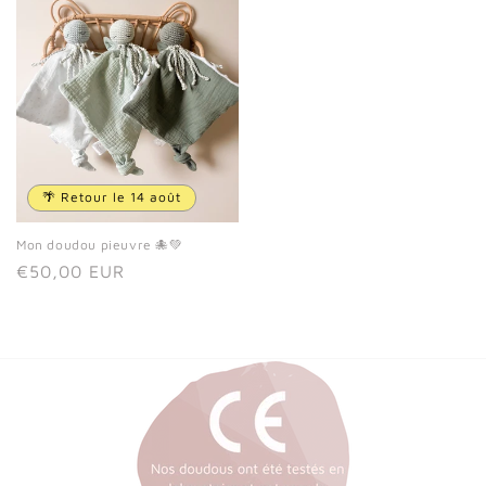
🌴 Retour le 14 août
Mon doudou pieuvre 🐙💚
Prix
€50,00 EUR
habituel